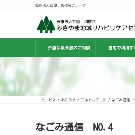
コ
ナ
医療法人社団 和敬会グループ
ン
ビ
テ
ゲ
ン
ー
ツ
シ
へ
ョ
ス
ン
キ
に
ッ
移
プ
動
介護保険全般のご相談
自宅で利用す
サービス
お知らせ
三木ヒルズ 和
なごみ通信 NO
なごみ通信 NO.4