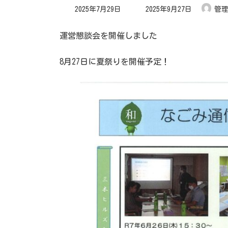
最
2025年7月29日
2025年9月27日
管
終
更
新
日
運営懇談会を開催しました
時
:
8月27日に夏祭りを開催予定！