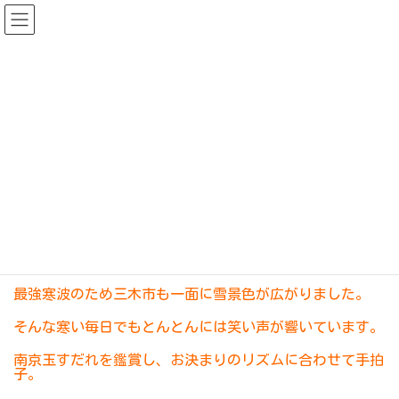
コ
ナ
ン
ビ
テ
ゲ
ン
ー
ツ
シ
へ
ョ
ス
ン
キ
に
お知らせ
ッ
移
プ
動
サービス
お知らせ
デイサービスとんとん
空き状況のお知らせ
空き状況のお知らせ
最
2026年2月10日
2026年2月18日
管理者
終
更
新
最強寒波のため三木市も一面に雪景色が広がりました。
日
時
:
そんな寒い毎日でもとんとんには笑い声が響いています。
南京玉すだれを鑑賞し、お決まりのリズムに合わせて手拍
子。